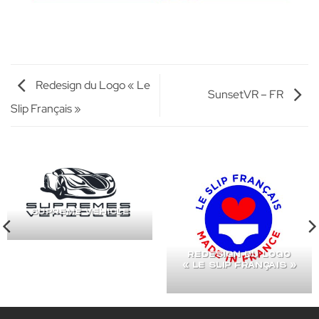
Redesign du Logo « Le
SunsetVR – FR
Slip Français »
SUPREME VEHICLE
REDESIGN DU LOGO
« LE SLIP FRANÇAIS »